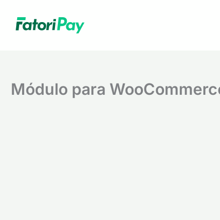
Ir
para
o
conteúdo
Módulo para WooCommerc