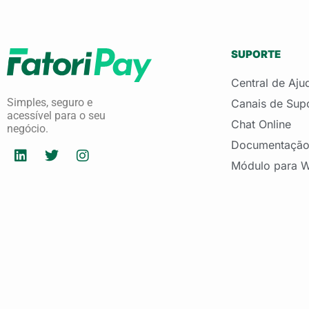
SUPORTE
Central de Aju
Simples, seguro e
Canais de Sup
acessível para o seu
Chat Online
negócio.
L
T
I
Documentação
i
w
n
Módulo para
n
i
s
k
t
t
e
t
a
d
e
g
i
r
r
n
a
m